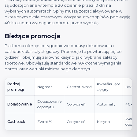
są udostępniane w tempie 20 dziennie przez 10 dni na
wybranych automatach. Spiny muszą zostać aktywowane w
określonym oknie czasowym. Wygrane z tych spinów podlegają
40-krotnemu wymaganiu obrotu przed wypłatą.
Bieżące promocje
Platforma oferuje cotygodniowe bonusy doładowania i
cashback dla stałych graczy. Promocje te powtarzają się co
tydzień i obejmują zarówno kasyno, jak i wybrane zakłady
sportowe. Obowiązują standardowe 40-krotne wymagania
obrotu oraz warunki minimalnego depozytu.
Rodzaj
Kwalifikujące
Nagroda
Częstotliwość
Uwagi
promocji
się gry
Dopasowanie
Doładowanie
Co tydzień
Automaty
40x o
depozytu
Warun
Cashback
Zwrot %
Co tydzień
Kasyno
obowi