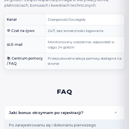
płatnościach, bonusach i kwestiach technicznych.
Kanał
Dostępność/Szczegóły
💬 Czat na żywo
24/7, bez konieczności logowania
Monitorowany codziennie, odpowiedź w
📧 E-mail
ciągu 24 godzin
📚 Centrum pomocy
Przeszukiwalna sekcja pomocy dostępna na
/ FAQ
stronie
FAQ
+
Jaki bonus otrzymam po rejestracji?
Po zarejestrowaniu się i dokonaniu pierwszego