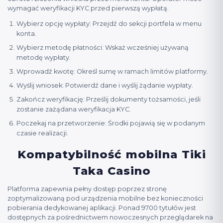
wymagać weryfikacji KYC przed pierwszą wypłatą.
Wybierz opcję wypłaty: Przejdź do sekcji portfela w menu
konta.
Wybierz metodę płatności: Wskaż wcześniej używaną
metodę wypłaty.
Wprowadź kwotę: Określ sumę w ramach limitów platformy.
Wyślij wniosek: Potwierdź dane i wyślij żądanie wypłaty.
Zakończ weryfikację: Prześlij dokumenty tożsamości, jeśli
zostanie zażądana weryfikacja KYC.
Poczekaj na przetworzenie: Środki pojawią się w podanym
czasie realizacji.
Kompatybilność mobilna Tiki
Taka Casino
Platforma zapewnia pełny dostęp poprzez stronę
zoptymalizowaną pod urządzenia mobilne bez konieczności
pobierania dedykowanej aplikacji. Ponad 9700 tytułów jest
dostępnych za pośrednictwem nowoczesnych przeglądarek na