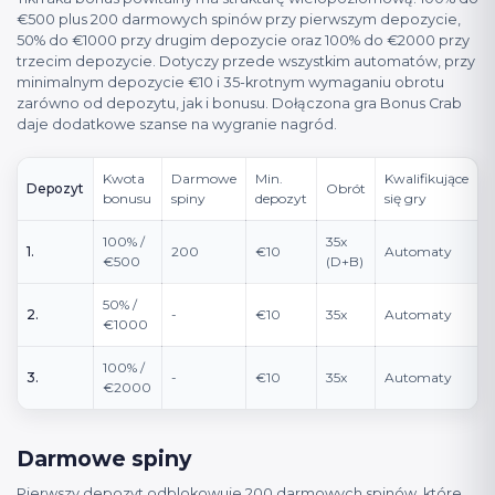
€500 plus 200 darmowych spinów przy pierwszym depozycie,
50% do €1000 przy drugim depozycie oraz 100% do €2000 przy
trzecim depozycie. Dotyczy przede wszystkim automatów, przy
minimalnym depozycie €10 i 35-krotnym wymaganiu obrotu
zarówno od depozytu, jak i bonusu. Dołączona gra Bonus Crab
daje dodatkowe szanse na wygranie nagród.
Kwota
Darmowe
Min.
Kwalifikujące
Depozyt
Obrót
bonusu
spiny
depozyt
się gry
100% /
35x
1.
200
€10
Automaty
€500
(D+B)
50% /
2.
-
€10
35x
Automaty
€1000
100% /
3.
-
€10
35x
Automaty
€2000
Darmowe spiny
Pierwszy depozyt odblokowuje 200 darmowych spinów, które