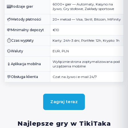
6000+ gier — Automaty, Kasyno na
🎰
Rodzaje gier
żywo, Gry stołowe, Zakłady sportowe
💳
Metody płatności
20+ metod — Visa, Skrill, Bitcoin, MiFinity
💸
Minimalny depozyt
€10
⏱️
Czas wypłaty
Karty: 24h-3 dni, Portfele: 12h, Krypto: 1h
💱
Waluty
EUR, PLN
Wyłącznie strona zoptymalizowana pod
📱
Aplikacja mobilna
urządzenia mobilne
💬
Obsługa klienta
Czat na żywo i e-mail 24/7
Zagraj teraz
Najlepsze gry w TikiTaka