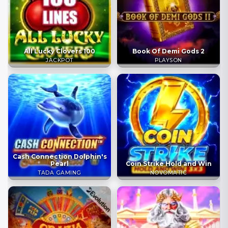
All Lucky Clovers 100
Book Of Demi Gods 2
JACKPOT
PLAYSON
Cash Connection Dolphin's
Pearl
Coin Strike Hold and Win
TADA GAMING
NOVOMATIC