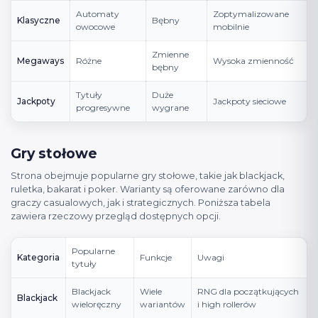
Automaty
Zoptymalizowane
Klasyczne
Bębny
owocowe
mobilnie
Zmienne
Megaways
Różne
Wysoka zmienność
bębny
Tytuły
Duże
Jackpoty
Jackpoty sieciowe
progresywne
wygrane
Gry stołowe
Strona obejmuje popularne gry stołowe, takie jak blackjack,
ruletka, bakarat i poker. Warianty są oferowane zarówno dla
graczy casualowych, jak i strategicznych. Poniższa tabela
zawiera rzeczowy przegląd dostępnych opcji.
Popularne
Kategoria
Funkcje
Uwagi
tytuły
Blackjack
Wiele
RNG dla początkujących
Blackjack
wieloręczny
wariantów
i high rollerów