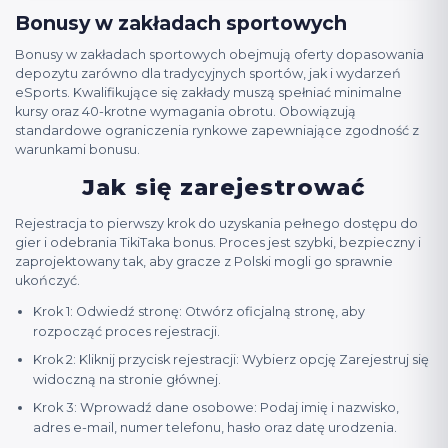
Bonusy w zakładach sportowych
Bonusy w zakładach sportowych obejmują oferty dopasowania
depozytu zarówno dla tradycyjnych sportów, jak i wydarzeń
eSports. Kwalifikujące się zakłady muszą spełniać minimalne
kursy oraz 40-krotne wymagania obrotu. Obowiązują
standardowe ograniczenia rynkowe zapewniające zgodność z
warunkami bonusu.
Jak się zarejestrować
Rejestracja to pierwszy krok do uzyskania pełnego dostępu do
gier i odebrania TikiTaka bonus. Proces jest szybki, bezpieczny i
zaprojektowany tak, aby gracze z Polski mogli go sprawnie
ukończyć.
Krok 1: Odwiedź stronę: Otwórz oficjalną stronę, aby
rozpocząć proces rejestracji.
Krok 2: Kliknij przycisk rejestracji: Wybierz opcję Zarejestruj się
widoczną na stronie głównej.
Krok 3: Wprowadź dane osobowe: Podaj imię i nazwisko,
adres e-mail, numer telefonu, hasło oraz datę urodzenia.