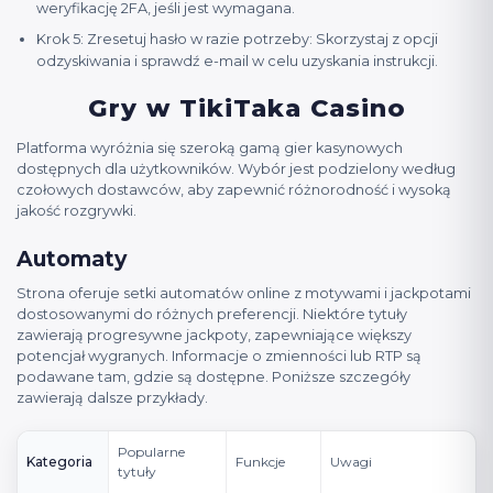
weryfikację 2FA, jeśli jest wymagana.
Krok 5: Zresetuj hasło w razie potrzeby: Skorzystaj z opcji
odzyskiwania i sprawdź e-mail w celu uzyskania instrukcji.
Gry w TikiTaka Casino
Platforma wyróżnia się szeroką gamą gier kasynowych
dostępnych dla użytkowników. Wybór jest podzielony według
czołowych dostawców, aby zapewnić różnorodność i wysoką
jakość rozgrywki.
Automaty
Strona oferuje setki automatów online z motywami i jackpotami
dostosowanymi do różnych preferencji. Niektóre tytuły
zawierają progresywne jackpoty, zapewniające większy
potencjał wygranych. Informacje o zmienności lub RTP są
podawane tam, gdzie są dostępne. Poniższe szczegóły
zawierają dalsze przykłady.
Popularne
Kategoria
Funkcje
Uwagi
tytuły