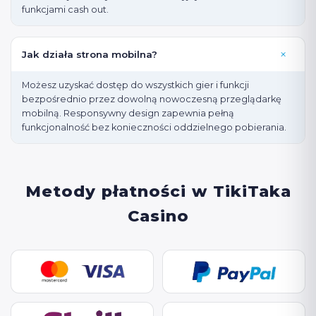
funkcjami cash out.
+
Jak działa strona mobilna?
Możesz uzyskać dostęp do wszystkich gier i funkcji
bezpośrednio przez dowolną nowoczesną przeglądarkę
mobilną. Responsywny design zapewnia pełną
funkcjonalność bez konieczności oddzielnego pobierania.
Metody płatności w TikiTaka
Casino