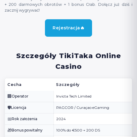
+ 200 darmowych obrotów + 1 bonus Crab. Dołącz już dziś i
zacznij wygrywać!
Rejestracja🔥
Szczegóły TikiTaka Online
Casino
Cecha
Szczegóły
🏢
Operator
Invicta Tech Limited
🛡️
Licencja
PAGCOR / Curaçao eGaming
📅
Rok założenia
2024
🎁
Bonus powitalny
100% do €500 + 200 DS