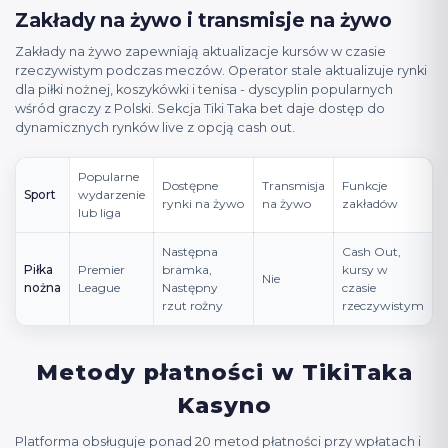
Zakłady na żywo i transmisje na żywo
Zakłady na żywo zapewniają aktualizacje kursów w czasie
rzeczywistym podczas meczów. Operator stale aktualizuje rynki
dla piłki nożnej, koszykówki i tenisa - dyscyplin popularnych
wśród graczy z Polski. Sekcja Tiki Taka bet daje dostęp do
dynamicznych rynków live z opcją cash out.
Popularne
Dostępne
Transmisja
Funkcje
Sport
wydarzenie
rynki na żywo
na żywo
zakładów
lub liga
Następna
Cash Out,
Piłka
Premier
bramka,
kursy w
Nie
nożna
League
Następny
czasie
rzut rożny
rzeczywistym
Metody płatności w TikiTaka
Kasyno
Platforma obsługuje ponad 20 metod płatności przy wpłatach i