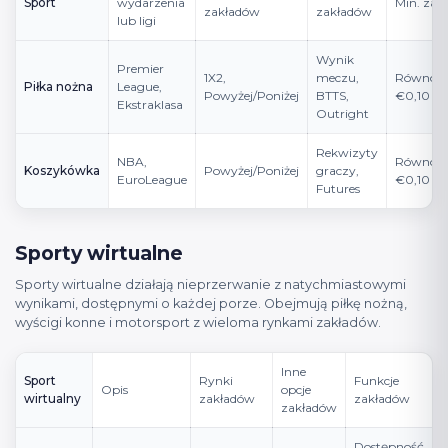
Sport
wydarzenia
Min. zak
zakładów
zakładów
lub ligi
Wynik
Premier
1X2,
meczu,
Równowa
Piłka nożna
League,
Powyżej/Poniżej
BTTS,
€0,10
Ekstraklasa
Outright
Rekwizyty
NBA,
Równowa
Koszykówka
Powyżej/Poniżej
graczy,
EuroLeague
€0,10
Futures
Sporty wirtualne
Sporty wirtualne działają nieprzerwanie z natychmiastowymi
wynikami, dostępnymi o każdej porze. Obejmują piłkę nożną,
wyścigi konne i motorsport z wieloma rynkami zakładów.
Inne
Sport
Rynki
Funkcje
Opis
opcje
wirtualny
zakładów
zakładów
zakładów
Dostępność