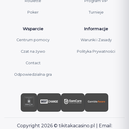
Roulette
Program VIP
Poker
Turnieje
Wsparcie
Informacje
Centrum pomocy
Warunki i Zasady
Czat na żywo
Polityka Prywatności
Contact
Odpowiedzialna gra
Copyright 2026 © tikitakacasino.pl | Email: