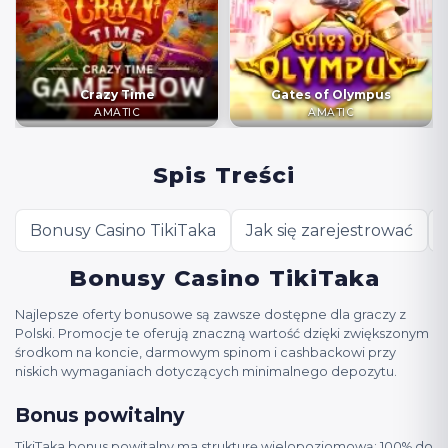
Crazy Time
Gates of Olympus
AMATIC
AMATIC
Lion Gems 3 Pots Hold and
Coin Princess x1000
Sic Bo
Win
Serpent Gold: Hold & Win
Striking Diamond
Lightning Storm
FELIXGAMING
HACKSAW
WAZDAN
YGGDRASIL
AVATAR UX
BETSOFT
Grimms' Bounty: Hansel &
Spis Treści
Captain Kraken Megaways
500X Auto Roulette
Voodoo Coins
Zeus Unchained - Hold Hit
Bar Roulette 2000X
Gretel
TADA GAMING
SPINOMENAL
EGT
YGGDRASIL
RUBYPLAY
AMATIC
Bill & Coin 2: Mummy
Lightning Roulette
Mega Wheel
Mischief
Sweet Bonanza CandyLand
Tao Tree Coins
Bac Bo
PLAY'N GO
BOOONGO
RUBYPLAY
RUBYPLAY
RUBYPLAY
BETSOFT
Bonusy Casino TikiTaka
Jak się zarejestrować
Book of Knight Hold and
XXXTreme Lightning
Crazy Time
Roulette
Win
Diggin for Diamonds 2
Football Studio
Crazy Balls
TADA GAMING
WAZDAN
EGT
NOLIMITCITY
NOLIMITCITY
SKYWIND
Bonusy Casino TikiTaka
Najlepsze oferty bonusowe są zawsze dostępne dla graczy z
Polski. Promocje te oferują znaczną wartość dzięki zwiększonym
środkom na koncie, darmowym spinom i cashbackowi przy
niskich wymaganiach dotyczących minimalnego depozytu.
Bonus powitalny
TikiTaka bonus powitalny ma strukturę wielopoziomową: 100% do