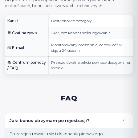
płatnościach, bonusach i kwestiach technicznych.
Kanał
Dostępność/Szczegóły
💬 Czat na żywo
24/7, bez konieczności logowania
Monitorowany codziennie, odpowiedź w
📧 E-mail
ciągu 24 godzin
📚 Centrum pomocy
Przeszukiwalna sekcja pomocy dostępna na
/ FAQ
stronie
FAQ
+
Jaki bonus otrzymam po rejestracji?
Po zarejestrowaniu się i dokonaniu pierwszego