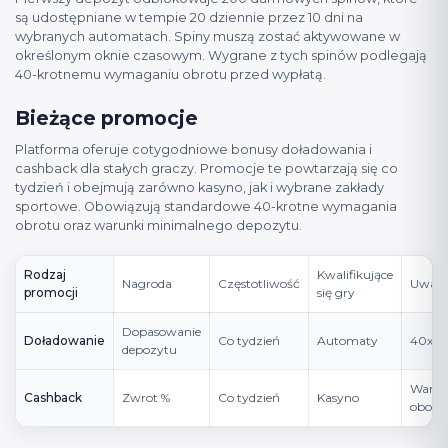
są udostępniane w tempie 20 dziennie przez 10 dni na
wybranych automatach. Spiny muszą zostać aktywowane w
określonym oknie czasowym. Wygrane z tych spinów podlegają
40-krotnemu wymaganiu obrotu przed wypłatą.
Bieżące promocje
Platforma oferuje cotygodniowe bonusy doładowania i
cashback dla stałych graczy. Promocje te powtarzają się co
tydzień i obejmują zarówno kasyno, jak i wybrane zakłady
sportowe. Obowiązują standardowe 40-krotne wymagania
obrotu oraz warunki minimalnego depozytu.
Rodzaj
Kwalifikujące
Nagroda
Częstotliwość
Uwagi
promocji
się gry
Dopasowanie
Doładowanie
Co tydzień
Automaty
40x o
depozytu
Warun
Cashback
Zwrot %
Co tydzień
Kasyno
obowi