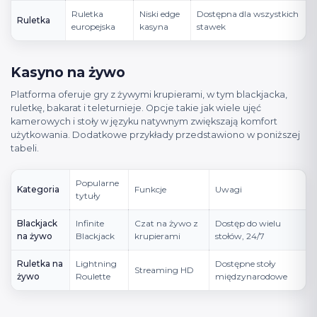
Ruletka
Niski edge
Dostępna dla wszystkich
Ruletka
europejska
kasyna
stawek
Kasyno na żywo
Platforma oferuje gry z żywymi krupierami, w tym blackjacka,
ruletkę, bakarat i teleturnieje. Opcje takie jak wiele ujęć
kamerowych i stoły w języku natywnym zwiększają komfort
użytkowania. Dodatkowe przykłady przedstawiono w poniższej
tabeli.
Popularne
Kategoria
Funkcje
Uwagi
tytuły
Blackjack
Infinite
Czat na żywo z
Dostęp do wielu
na żywo
Blackjack
krupierami
stołów, 24/7
Ruletka na
Lightning
Dostępne stoły
Streaming HD
żywo
Roulette
międzynarodowe