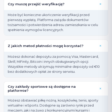
+
Czy muszę przejść weryfikację?
Może być konieczne ukończenie weryfikacji przed
pierwszą wypłatą. Platforma zażąda dokumentów
tożsamości i potwierdzenia adresu zamieszkania w celu
spełnienia wymogów licencyjnych.
+
Z jakich metod płatności mogę korzystać?
Możesz dokonać depozytu za pomocą Visa, Mastercard,
Skrill, MiFinity, Bitcoin i innych obsługiwanych opcji.
Wszystkie metody utrzymują minimalne depozyty od €10
bez dodatkowych opłat ze strony serwisu.
Czy zakłady sportowe są dostępne na
+
platformie?
Możesz obstawiać piłkę nożną, koszykówkę, tenis, sporty
wirtualne i eSports. Dostępne są zarówno rynki przed
meczem, jak i na żywo z konkurencyjnymi kursami i