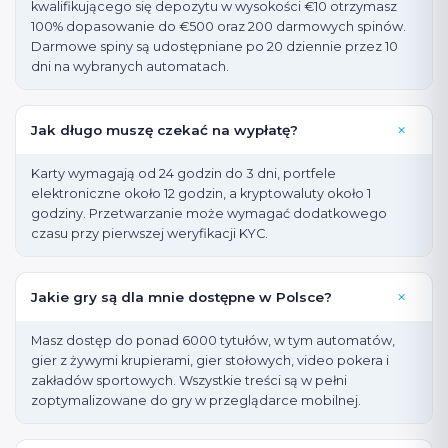
kwalifikującego się depozytu w wysokości €10 otrzymasz
100% dopasowanie do €500 oraz 200 darmowych spinów.
Darmowe spiny są udostępniane po 20 dziennie przez 10
dni na wybranych automatach.
+
Jak długo muszę czekać na wypłatę?
Karty wymagają od 24 godzin do 3 dni, portfele
elektroniczne około 12 godzin, a kryptowaluty około 1
godziny. Przetwarzanie może wymagać dodatkowego
czasu przy pierwszej weryfikacji KYC.
+
Jakie gry są dla mnie dostępne w Polsce?
Masz dostęp do ponad 6000 tytułów, w tym automatów,
gier z żywymi krupierami, gier stołowych, video pokera i
zakładów sportowych. Wszystkie treści są w pełni
zoptymalizowane do gry w przeglądarce mobilnej.