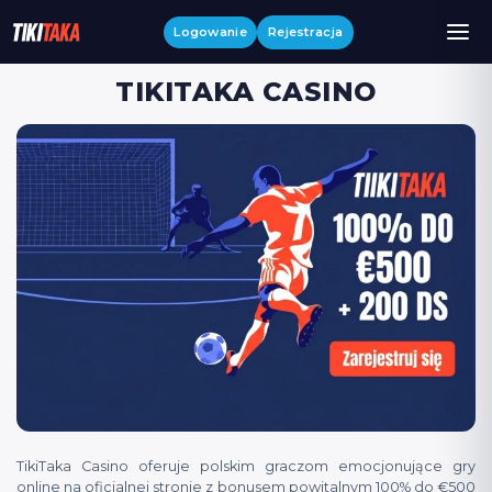
Logowanie
Rejestracja
TIKITAKA CASINO
TikiTaka Casino oferuje polskim graczom emocjonujące gry
online na oficjalnej stronie z bonusem powitalnym 100% do €500