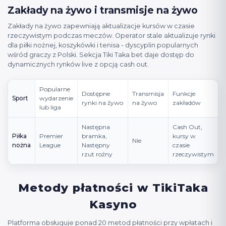
Zakłady na żywo i transmisje na żywo
Zakłady na żywo zapewniają aktualizacje kursów w czasie
rzeczywistym podczas meczów. Operator stale aktualizuje rynki
dla piłki nożnej, koszykówki i tenisa - dyscyplin popularnych
wśród graczy z Polski. Sekcja Tiki Taka bet daje dostęp do
dynamicznych rynków live z opcją cash out.
Popularne
Dostępne
Transmisja
Funkcje
Sport
wydarzenie
rynki na żywo
na żywo
zakładów
lub liga
Następna
Cash Out,
Piłka
Premier
bramka,
kursy w
Nie
nożna
League
Następny
czasie
rzut rożny
rzeczywistym
Metody płatności w TikiTaka
Kasyno
Platforma obsługuje ponad 20 metod płatności przy wpłatach i