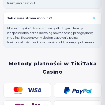
funkcjami cash out.
+
Jak działa strona mobilna?
Możesz uzyskać dostęp do wszystkich gier i funkcji
bezpośrednio przez dowolną nowoczesną przeglądarkę
mobilną. Responsywny design zapewnia pełną
funkcjonalność bez konieczności oddzielnego pobierania.
Metody płatności w TikiTaka
Casino