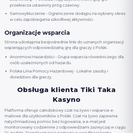
przekracza ustawiony próg czasowy.
Samowykluczenie - Ograniczenie dostępu na wybrany okres
w celu zapobiegania szkodliwej aktywności.
Organizacje wsparcia
Strona udostępnia bezpośrednie linki do uznanych organizacji
wspierających odpowiedzialną grę dla graczy z Polski.
Anonimowi Hazardziści - Grupa wsparcia rówieśniczego dla
osób uzależnionych od hazardu.
Polska Linia Pomocy Hazardowej - Lokalne zasoby i
doradztwo dla graczy.
Obsługa klienta Tiki Taka
Kasyno
Platforma oferuje całodobowy czat na żywo i wsparcie e-
mailowe dla użytkowników z Polski. Czat na żywo zapewnia
natychmiastową pomoc bez logowania, a e-mail jest
monitorowany codziennie z odpowiedziami zazwyczaj w ciągu
24 godzin. Zespół wsparcia pomaga w weryfikacji konta,